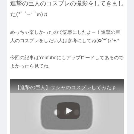
進撃の巨人のコスプレの撮影をしてきまし
た(*´╰╯`๓)♬
めっちゃ楽しかったので記事にしたよ～！進撃の巨
人のコスプレをしたい人は参考にしてね(✿´꒳`)ﾉ°+.*
今回の記事はYoutubeにもアップロードしてあるので
よかったら見てね
【進撃の巨人】サシャのコスプレしてみた part1【Attack on Titan Sasha Blouse】