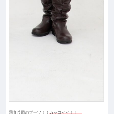
調査兵団のブーツ！！
カッコイイ！
！
！