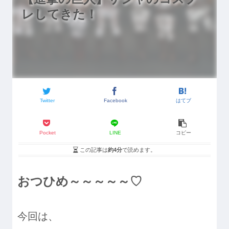
レしてきた！
Twitter
Facebook
はてブ
Pocket
LINE
コピー
この記事は
約4分
で読めます。
おつひめ～～～～～♡
今回は、