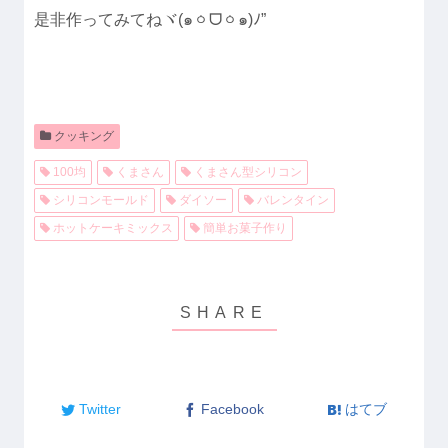
是非作ってみてねヾ(๑ㆁᗜㆁ๑)ﾉ”
クッキング
100均
くまさん
くまさん型シリコン
シリコンモールド
ダイソー
バレンタイン
ホットケーキミックス
簡単お菓子作り
Twitter
Facebook
はてブ