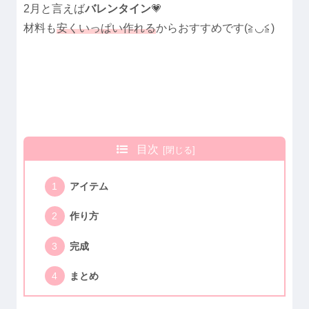
2月と言えば
バレンタイン
💗
材料も
安くいっぱい作れる
からおすすめです(≧◡≦)
目次
アイテム
作り方
完成
まとめ