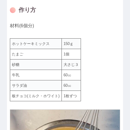
作り方
材料(6個分)
ホットケーキミックス
150ｇ
たまご
1個
砂糖
大さじ３
牛乳
60㏄
サラダ油
60㏄
板チョコ(ミルク・ホワイト)
1枚ずつ