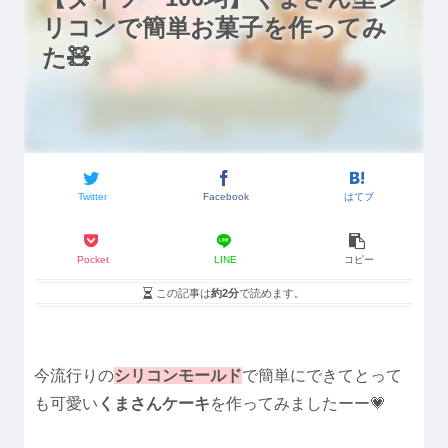
リコンで簡単お菓子を作ってみ
た🧸
Twitter
Facebook
はてブ
Pocket
LINE
コピー
この記事は
約2分
で読めます。
今流行りの
シリコンモールド
で簡単にできてとって
も可愛い
くまさんケーキ
を作ってみましたーー💗