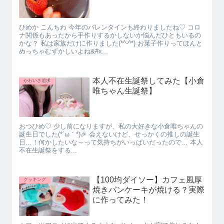
ひめか こんちわ 今年のバレンタインも終わりましたね♡ コロ
ナ関係もあったから手作りするかしないか悩んだひともいるの
かな？ 私は家族だけに作りました(*^-^*) お菓子作りってほんと
めっちゃむずかしいよね&#x...
本人不在生誕祭してみた【小倉
かわいさ追求
唯ちゃん生誕祭】
おつひめ♡ 少し前になりますが、私の大好きな小倉唯ちゃんの
誕生日でした(*´ω｀*)🎉 会えないけど、せっかくの推しの誕生
日…！何かしたいな～って気持ちがいっぱいだったので… 本人
不在生誕祭をする...
【100均ダイソー】カフェ風厚
クッキング
焼きパンケーキが焼ける？実際
に作ってみた！