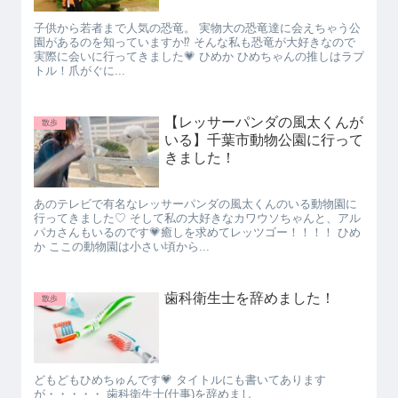
子供から若者まで人気の恐竜。 実物大の恐竜達に会えちゃう公
園があるのを知っていますか⁉ そんな私も恐竜が大好きなので
実際に会いに行ってきました💗 ひめか ひめちゃんの推しはラプ
トル！爪がぐに...
【レッサーパンダの風太くんが
散歩
いる】千葉市動物公園に行って
きました！
あのテレビで有名なレッサーパンダの風太くんのいる動物園に
行ってきました♡ そして私の大好きなカワウソちゃんと、アル
パカさんもいるのです💗癒しを求めてレッツゴー！！！！ ひめ
か ここの動物園は小さい頃から...
歯科衛生士を辞めました！
散歩
どもどもひめちゅんです💗 タイトルにも書いてあります
が・・・・・ 歯科衛生士(仕事)を辞めまし