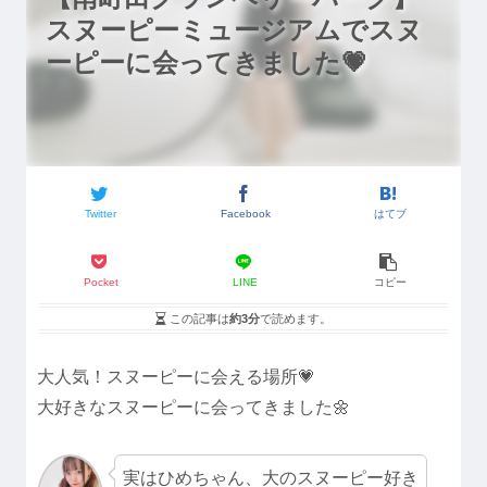
スヌーピーミュージアムでスヌ
ーピーに会ってきました💗
Twitter
Facebook
はてブ
Pocket
LINE
コピー
この記事は
約3分
で読めます。
大人気！スヌーピーに会える場所💗
大好きなスヌーピーに会ってきました🌼
実はひめちゃん、大のスヌーピー好き