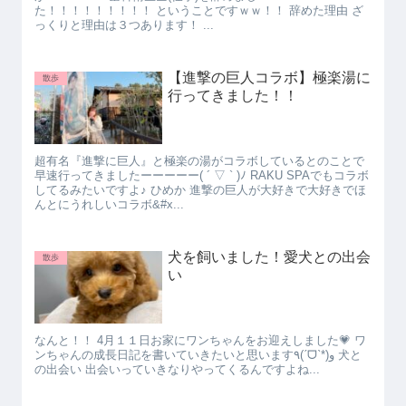
た！！！！！！！！！ ということですｗｗ！！ 辞めた理由 ざ
っくりと理由は３つあります！ ...
【進撃の巨人コラボ】極楽湯に
散歩
行ってきました！！
超有名『進撃に巨人』と極楽の湯がコラボしているとのことで
早速行ってきましたーーーーー( ´ ▽ ` )ﾉ RAKU SPAでもコラボ
してるみたいですよ♪ ひめか 進撃の巨人が大好きで大好きでほ
んとにうれしいコラボ&#x...
犬を飼いました！愛犬との出会
散歩
い
なんと！！ 4月１１日お家にワンちゃんをお迎えしました💗 ワ
ンちゃんの成長日記を書いていきたいと思います٩(ˊᗜˋ*)و 犬と
の出会い 出会いっていきなりやってくるんですよね...