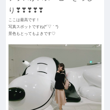
り❣❣❣❣❣
ここは最高です！
写真スポットですね(*´▽｀*)
景色もとってもよきです♡