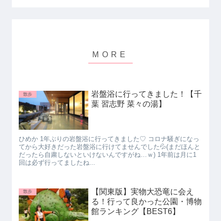
岩盤浴に行ってきました！【千
散歩
葉 習志野 菜々の湯】
ひめか 1年ぶりの岩盤浴に行ってきました♡ コロナ騒ぎになっ
てから大好きだった岩盤浴に行けてませんでした💦(まだほんと
だったら自粛しないといけないんですがね…ｗ) 1年前は月に1
回は必ず行ってましたね...
【関東版】実物大恐竜に会え
散歩
る！行って良かった公園・博物
館ランキング【BEST6】