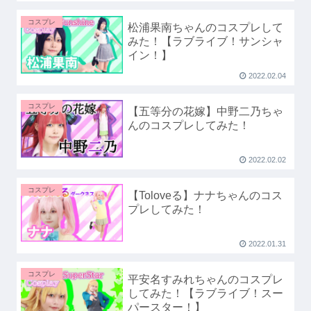
コスプレ
松浦果南ちゃんのコスプレして
みた！【ラブライブ！サンシャ
イン！】
2022.02.04
コスプレ
【五等分の花嫁】中野二乃ちゃ
んのコスプレしてみた！
2022.02.02
コスプレ
【Toloveる】ナナちゃんのコス
プレしてみた！
2022.01.31
コスプレ
平安名すみれちゃんのコスプレ
してみた！【ラブライブ！スー
パースター！】