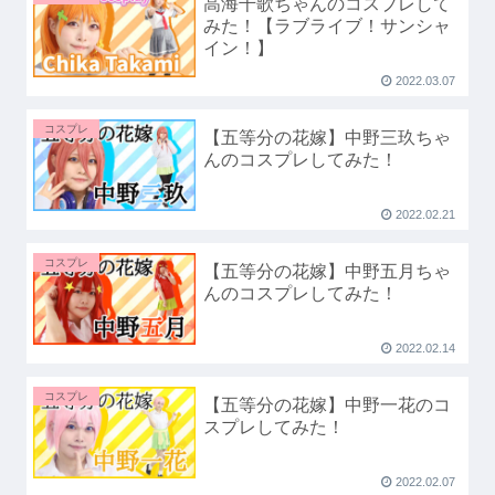
高海千歌ちゃんのコスプレして
みた！【ラブライブ！サンシャ
イン！】
2022.03.07
コスプレ
【五等分の花嫁】中野三玖ちゃ
んのコスプレしてみた！
2022.02.21
コスプレ
【五等分の花嫁】中野五月ちゃ
んのコスプレしてみた！
2022.02.14
コスプレ
【五等分の花嫁】中野一花のコ
スプレしてみた！
2022.02.07