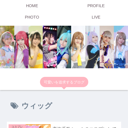
HOME
PROFILE
PHOTO
LIVE
可愛いを追求するブログ
ウィッグ
コスプレ