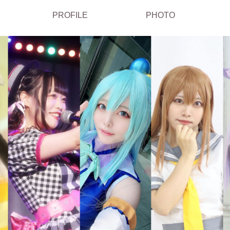
PROFILE
PHOTO