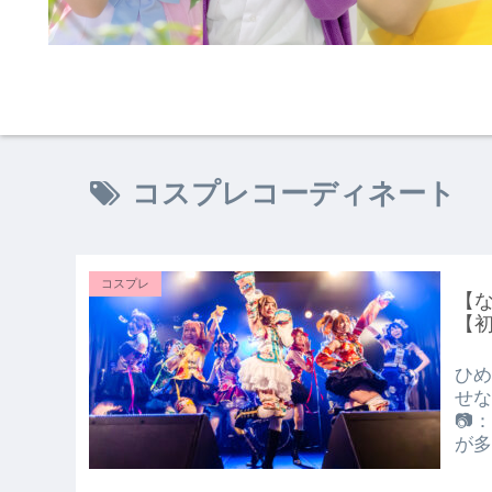
コスプレコーディネート
コスプレ
【
【
ひめ
せな
📷
が多