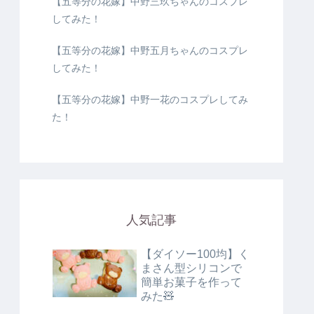
【五等分の花嫁】中野三玖ちゃんのコスプレ
してみた！
【五等分の花嫁】中野五月ちゃんのコスプレ
してみた！
【五等分の花嫁】中野一花のコスプレしてみ
た！
人気記事
【ダイソー100均】く
まさん型シリコンで
簡単お菓子を作って
みた🧸