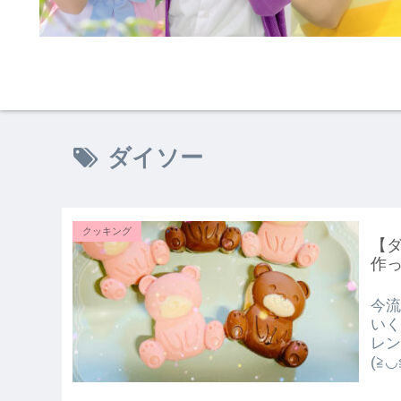
ダイソー
クッキング
【ダ
作っ
今流
いく
レン
(≧◡