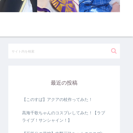
最近の投稿
【このすば】アクアの杖作ってみた！
高海千歌ちゃんのコスプレしてみた！【ラブ
ライブ！サンシャイン！】