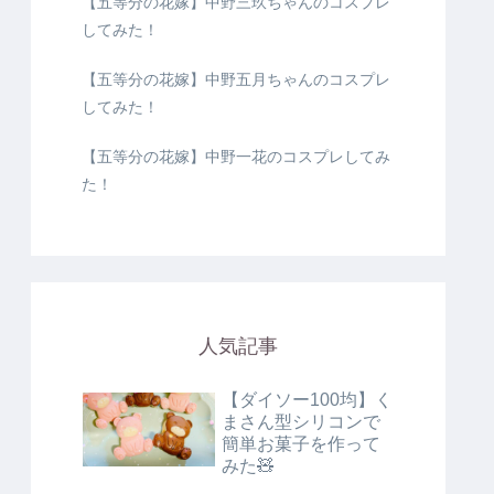
【五等分の花嫁】中野三玖ちゃんのコスプレ
してみた！
【五等分の花嫁】中野五月ちゃんのコスプレ
してみた！
【五等分の花嫁】中野一花のコスプレしてみ
た！
人気記事
【ダイソー100均】く
まさん型シリコンで
簡単お菓子を作って
みた🧸