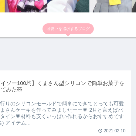
可愛いを追求するブログ
イソー100均】くまさん型シリコンで簡単お菓子を
てみた🧸
行りのシリコンモールドで簡単にできてとっても可愛
まさんケーキを作ってみましたーー💗 2月と言えばバ
タイン💗材料も安くいっぱい作れるからおすすめです
≦) アイテム...
2021.02.10