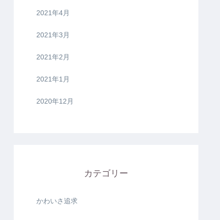
2021年4月
2021年3月
2021年2月
2021年1月
2020年12月
カテゴリー
かわいさ追求