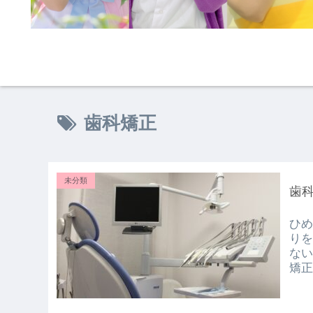
歯科矯正
未分類
歯科
ひめ
りを
ない
矯正