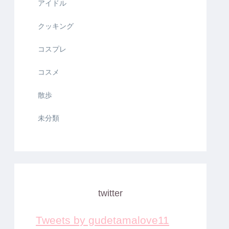
アイドル
クッキング
コスプレ
コスメ
散歩
未分類
twitter
Tweets by gudetamalove11