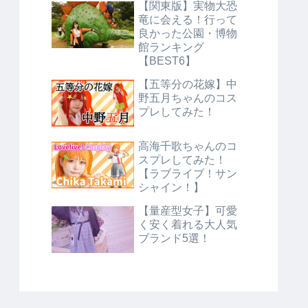
【関東版】実物大恐
竜に会える！行って
良かった公園・博物
館ランキング
【BEST6】
【五等分の花嫁】中
野五月ちゃんのコス
プレしてみた！
高海千歌ちゃんのコ
スプレしてみた！
【ラブライブ！サン
シャイン！】
【量産型女子】可愛
く安く着れる大人気
ブランド5選！