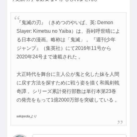
『鬼滅の刃』（きめつのやいば、英: Demon
Slayer: Kimetsu no Yaiba）は、吾峠呼世晴によ
る日本の漫画。略称は「鬼滅」 。『週刊少年
ジャンプ』（集英社）にて2016年11号から
2020年24号まで連載された 。
大正時代を舞台に主人公が鬼と化した妹を人間
に戻す方法を探すために戦う姿を描く和風剣戟
奇譚 。シリーズ累計発行部数は単行本第23巻
の発売をもって1億2000万部を突破している 。
wikipediaより