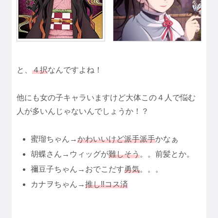
と、
４択
なんですよね！
他にも女の子キャラいますけど大体この４人で悩む
人が多いんじゃないんでしょうか！？
蜜瑠ちゃん→
かわいいけど派手派手
かなぁ
胡蝶さん→ウィッグが
難しそう
。。前髪とか。
禰豆子ちゃん→おでこだす
勇気
。。。
カナヲちゃん→
推し‼コス済