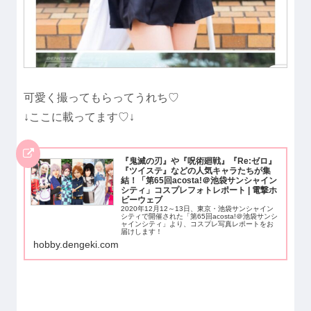
可愛く撮ってもらってうれち♡
↓ここに載ってます♡↓
『鬼滅の刃』や『呪術廻戦』『Re:ゼロ』
『ツイステ』などの人気キャラたちが集
結！「第65回acosta!＠池袋サンシャイン
シティ」コスプレフォトレポート | 電撃ホ
ビーウェブ
2020年12月12～13日、東京・池袋サンシャイン
シティで開催された「第65回acosta!＠池袋サンシ
ャインシティ」より、コスプレ写真レポートをお
届けします！
hobby.dengeki.com