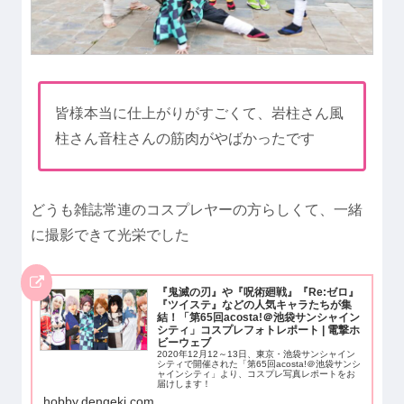
皆様本当に仕上がりがすごくて、岩柱さん風
柱さん音柱さんの筋肉がやばかったです
どうも雑誌常連のコスプレヤーの方らしくて、一緒
に撮影できて光栄でした
『鬼滅の刃』や『呪術廻戦』『Re:ゼロ』
『ツイステ』などの人気キャラたちが集
結！「第65回acosta!＠池袋サンシャイン
シティ」コスプレフォトレポート | 電撃ホ
ビーウェブ
2020年12月12～13日、東京・池袋サンシャイン
シティで開催された「第65回acosta!＠池袋サンシ
ャインシティ」より、コスプレ写真レポートをお
届けします！
hobby.dengeki.com