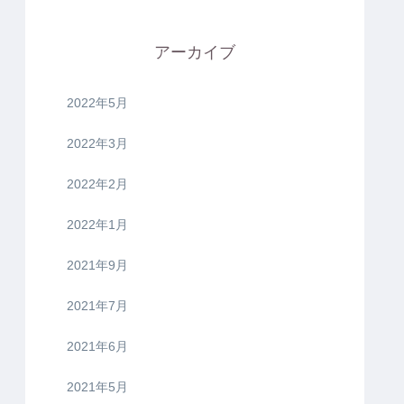
アーカイブ
2022年5月
2022年3月
2022年2月
2022年1月
2021年9月
2021年7月
2021年6月
2021年5月